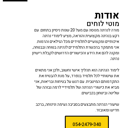
אודות
מוטי לוחים
מורה לנהיגה מנוסה עם מעל 20 שנות ניסיון בתחום. עם
רקע בנהיגה מקצועית והוראה, מציע לימודי נהיגה
איכותיים ומקצועיים לתלמידים מכל הגילאים והרמות.
אני מתמקד בהכשרת התלמידים לנהיגה בטוחה ובבטחה,
ומקנה להם את הידע והכישורים הדרושים לקבלת רישיון
נהיגה.
לימוד הנהיגה הוא תהליך אישי וחשוב, ולכן אני מתאים
את שיטותיי לכל תלמיד בנפרד, על מנת להבטיח את
התקדמותם המיטבית. עם דגש על בטיחות ובריאות, אני
מביא את כישורי הנהיגה של תלמידיי לרמה גבוהה של
שליטה וביטחון בכבישים.
שיעורי הנהיגה מתבצעים בסביבה נעימה ונינוחה, ברכב
חדיש ומאובזר.
340•2479•054